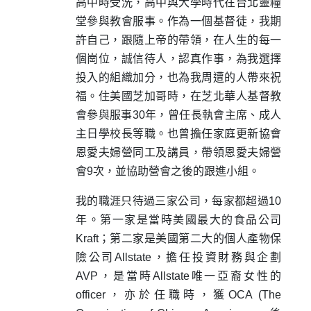
高中時受洗，高中與大學時代在台北靈糧
堂參與教會服事。作為一個基督徒，我期
許自己，跟隨上帝的帶領，在人生的每一
個崗位，誠信待人，認真作事，為我選擇
投入的組織加分，也為我周遭的人帶來祝
福。住美國芝加哥時，在芝北華人基督教
會參與服事30年，曾任長執會主席、成人
主日學校長等職。也曾擔任家庭更新協會
恩愛夫婦營同工及講員，帶領恩愛夫婦營
會9次，並協助營會之後的跟進小組。
我的職涯只待過三家公司，每家都超過10
年。第一家是當時美國最大的食品公司
Kraft；第二家是美國第二大的個人產物保
險公司Allstate，擔任投資財務與企劃
AVP，是當時Allstate唯一亞裔女性的
officer，亦於任職時，獲OCA (The