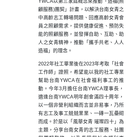
YWCA以第三家庭概念來推動「造福(照
顧服務)團契」計畫，以解決台南女青之
中高齡志工轉場問題、回應高齡女青會
員之照顧需求，提供健康促進、預防失
能的照顧服務，並發揮自助、互助、助
人之女青精神，推動「攜手共老、人人
造福」的理念。
2022年社工畢業後在2023年考取「社會
工作師」證照，希望能以我的社工專業
幫助台南YWCA在社會福利事工的推
動。今年3月擔任台南YWCA理事長，
適逢台南YWCA明年創會滿四十周年，
以一個非營利組織而言並非易事，乃所
有志工及事工兢兢業業、一磚一瓦壘砌
而成。於是以「風華女青 璀璨四十」為
主題，分享台南女青的志工服務、社團