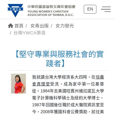
EN
首頁
女青出版
女力發光
台南YWCA張音
【堅守專業與服務社會的實
踐者】
我就讀台灣大學經濟系大四時，在
信義
會真理堂
受洗，成為家中第一位基督
徒。1984年去美國唸賓州維拉諾瓦大學
電子計算機科學碩士及紐約大學博士，
1987年回國後任職於成大醫院資訊室至
今，2008年獲國科會公費獎助，前往美