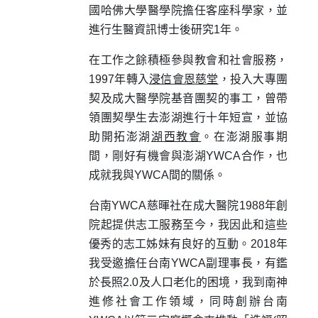
國哈佛大學醫學院擔任客座科學家，並
進行生醫資訊博士後研究1年。
在工作之餘積極參與教會和社會服務，
1997年轉入
浸信會恩慈堂
，投入大專團
契及成大醫學院基音團契的事工，曾帶
領團契學生去澎湖進行十年短宣，並協
助開拓澎湖
湖西教會
。在澎湖服事期
間，剛好有機會與澎湖YWCA合作，也
成就我與YWCA間的關係。
台南YWCA慈暉社在成大醫院1988年創
院起提供志工服務至今，我因此和這些
優秀的志工姊妹有良好的互動。2018年
我受邀擔任台南YWCA副理事長，有鑑
於長照2.0及人口老化的困境，我到南神
進修社會工作領域，同時創辦台南